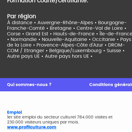
Formation courte/certifiante:
Par région
À distance •
Auvergne-Rhône-Alpes •
Bourgogne-
Franche-Comté •
Bretagne •
Centre-Val de Loire •
Corse •
Grand Est •
Hauts-de-France •
Île-de-Franc
•
Normandie •
Nouvelle-Aquitaine •
Occitanie •
Pays
de la Loire •
Provence-Alpes-Côte d'Azur •
DROM-
COM / Etranger •
Belgique/Luxembourg •
Suisse •
Autre pays UE •
Autre pays hors UE •
Qui sommes-nous ?
Conditions générale
Emploi
1er site emploi du secteur culturel 784.000 visites et
230.000 visiteurs uniques par mois.
www.profilculture.com