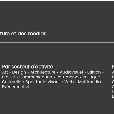
lture et des médias
Par secteur d'activité
Art • Design • Architecture •
Audiovisuel •
Edition •
A
Presse • Communication •
Patrimoine • Politique
e
Culturelle •
Spectacle vivant •
Web • Multimédia
Evènementiel
C
D