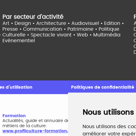
Par secteur d'activité
Art • Design • Architecture •
Audiovisuel •
Edition •
A
Presse • Communication •
Patrimoine • Politique
e
Culturelle •
Spectacle vivant •
Web • Multimédia
Evènementiel
C
D
s d’utilisation
Politiques de confidentialité
Nous utilisons
Formation
A
Actualités, guide et annuaire des formations aux
B
métiers de la culture.
r
Nous utilisons des coo
www.profilculture-formation.com
w
améliorer votre expér