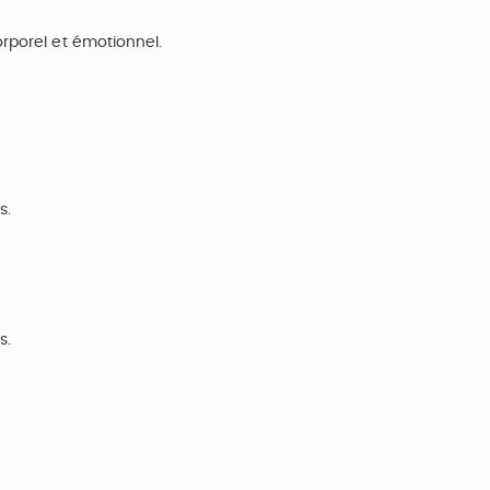
rporel et émotionnel.
s.
s.