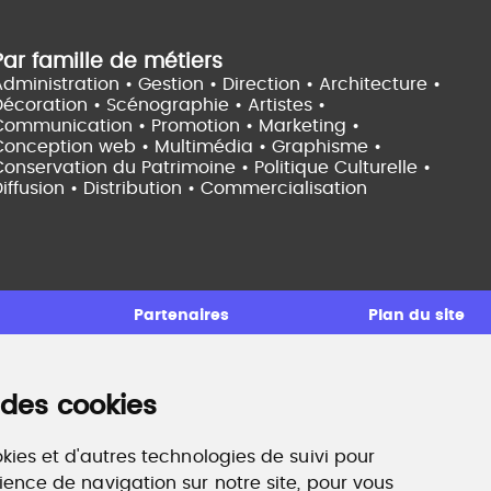
Par famille de métiers
dministration • Gestion • Direction •
Architecture •
Décoration • Scénographie •
Artistes •
Communication • Promotion • Marketing •
Conception web • Multimédia • Graphisme •
onservation du Patrimoine • Politique Culturelle •
iffusion • Distribution • Commercialisation
Partenaires
Plan du site
 des cookies
ccompagnement professionnel
ilan de compétences, coaching, techniques de
echerche d'emploi, entretien conseil.
kies et d'autres technologies de suivi pour
ww.profilculture-competences.com
ience de navigation sur notre site, pour vous