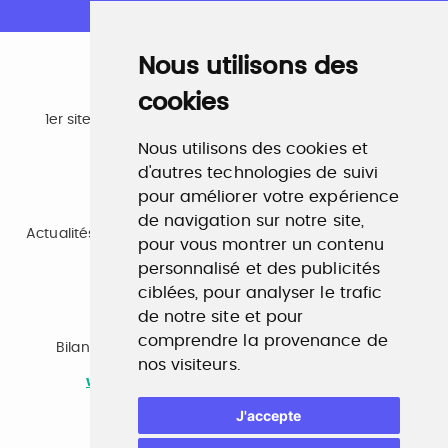
Nous utilisons des
cookies
Emploi
1er site emploi du secteur culturel 784.000 visites et
230.000 visiteurs uniques par mois.
Nous utilisons des cookies et
www.profilculture.com
d'autres technologies de suivi
pour améliorer votre expérience
Formation
de navigation sur notre site,
Actualités, guide et annuaire des formations aux métiers
pour vous montrer un contenu
de la culture.
www.profilculture-formation.com
personnalisé et des publicités
ciblées, pour analyser le trafic
de notre site et pour
Accompagnement professionnel
comprendre la provenance de
Bilan de compétences, coaching, techniques de
nos visiteurs.
recherche d'emploi, entretien conseil.
www.profilculture-competences.com
J'accepte
Cabinet de recrutement