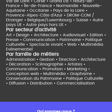
Val de Loire •
Corse •
Grand Est •
Hauts-de-
France •
Île-de-France •
Normandie •
Nouvelle-
Aquitaine •
Occitanie •
Pays de la Loire •
Provence-Alpes-Côte d'Azur •
DROM-COM /
Etranger •
Belgique/Luxembourg •
Suisse •
Autre
pays UE •
Autre pays hors UE •
Par secteur d'activité
Art • Design • Architecture •
Audiovisuel •
Edition •
Presse • Communication •
Patrimoine • Politique
Culturelle •
Spectacle vivant •
Web • Multimédia
Evènementiel
Par famille de métiers
Administration • Gestion • Direction •
Architecture
• Décoration • Scénographie •
Artistes •
Communication • Promotion • Marketing •
Conception web • Multimédia • Graphisme •
Conservation du Patrimoine • Politique Culturelle
•
Diffusion • Distribution • Commercialisation
Qui sommes-nous ?