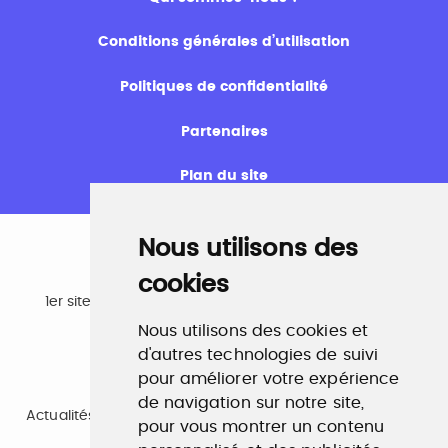
Conditions générales d’utilisation
Politiques de confidentialité
Partenaires
Plan du site
Nous utilisons des
cookies
Emploi
1er site emploi du secteur culturel 784.000 visites et
230.000 visiteurs uniques par mois.
Nous utilisons des cookies et
www.profilculture.com
d'autres technologies de suivi
pour améliorer votre expérience
Formation
de navigation sur notre site,
Actualités, guide et annuaire des formations aux métiers
pour vous montrer un contenu
de la culture.