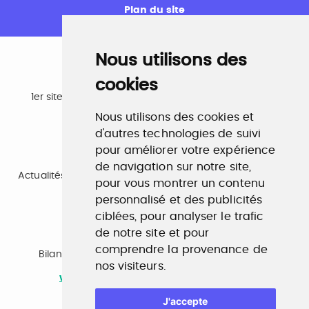
Plan du site
Nous utilisons des
cookies
Emploi
1er site emploi du secteur culturel 784.000 visites et
230.000 visiteurs uniques par mois.
Nous utilisons des cookies et
www.profilculture.com
d'autres technologies de suivi
pour améliorer votre expérience
Formation
de navigation sur notre site,
Actualités, guide et annuaire des formations aux métiers
pour vous montrer un contenu
de la culture.
www.profilculture-formation.com
personnalisé et des publicités
ciblées, pour analyser le trafic
de notre site et pour
Accompagnement professionnel
comprendre la provenance de
Bilan de compétences, coaching, techniques de
nos visiteurs.
recherche d'emploi, entretien conseil.
www.profilculture-competences.com
J'accepte