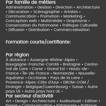
Par famille de métiers
Administration • Gestion • Direction •
Architecture
• Décoration • Scénographie •
Artistes •
Communication • Promotion • Marketing •
Conception web • Multimédia • Graphisme •
Conservation du Patrimoine • Politique Culturelle
•
Diffusion • Distribution • Commercialisation
Formation courte/certifiante:
Par région
À distance •
Auvergne-Rhône-Alpes •
Bourgogne-Franche-Comté •
Bretagne •
Centre-
Val de Loire •
Corse •
Grand Est •
Hauts-de-
France •
Île-de-France •
Normandie •
Nouvelle-
Aquitaine •
Occitanie •
Pays de la Loire •
Provence-Alpes-Côte d'Azur •
DROM-COM /
Etranger •
Belgique/Luxembourg •
Suisse •
Autre
pays UE •
Autre pays hors UE •
Par secteur d'activité
Art • Design • Architecture •
Audiovisuel •
Edition •
Presse • Communication •
Patrimoine • Politique