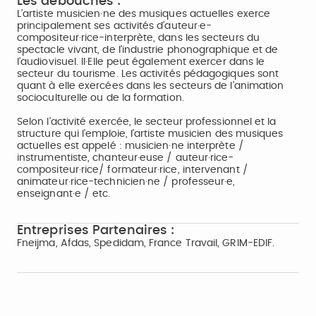
Les débouchés :
L’artiste musicien·ne des musiques actuelles exerce
principalement ses activités d’auteur·e-
compositeur·rice-interprète, dans les secteurs du
spectacle vivant, de l’industrie phonographique et de
l’audiovisuel. Il·Elle peut également exercer dans le
secteur du tourisme. Les activités pédagogiques sont
quant à elle exercées dans les secteurs de l’animation
socioculturelle ou de la formation.
Selon l’activité exercée, le secteur professionnel et la
structure qui l’emploie, l’artiste musicien des musiques
actuelles est appelé : musicien·ne interprète /
instrumentiste, chanteur·euse / auteur·rice-
compositeur·rice/ formateur·rice, intervenant /
animateur·rice-technicien·ne / professeur·e,
enseignant·e / etc.
Entreprises Partenaires :
Fneijma, Afdas, Spedidam, France Travail, GRIM-EDIF.