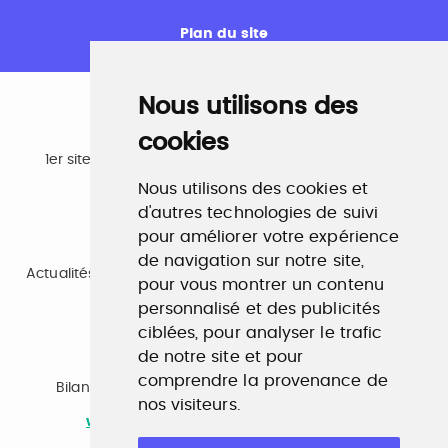
Plan du site
Nous utilisons des
cookies
Emploi
1er site emploi du secteur culturel 784.000 visites et
230.000 visiteurs uniques par mois.
Nous utilisons des cookies et
www.profilculture.com
d'autres technologies de suivi
pour améliorer votre expérience
Formation
de navigation sur notre site,
Actualités, guide et annuaire des formations aux métiers
pour vous montrer un contenu
de la culture.
www.profilculture-formation.com
personnalisé et des publicités
ciblées, pour analyser le trafic
de notre site et pour
Accompagnement professionnel
comprendre la provenance de
Bilan de compétences, coaching, techniques de
nos visiteurs.
recherche d'emploi, entretien conseil.
www.profilculture-competences.com