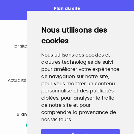
Plan du site
Nous utilisons des
cookies
Emploi
1er site emploi du secteur culturel 784.000 visites et
230.000 visiteurs uniques par mois.
Nous utilisons des cookies et
www.profilculture.com
d'autres technologies de suivi
pour améliorer votre expérience
Formation
de navigation sur notre site,
Actualités, guide et annuaire des formations aux métiers
pour vous montrer un contenu
de la culture.
www.profilculture-formation.com
personnalisé et des publicités
ciblées, pour analyser le trafic
de notre site et pour
Accompagnement professionnel
comprendre la provenance de
Bilan de compétences, coaching, techniques de
nos visiteurs.
recherche d'emploi, entretien conseil.
www.profilculture-competences.com