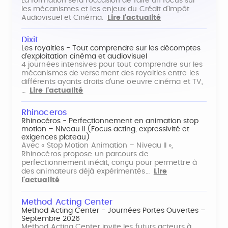
La formation sera l'occasion de faire un focus sur
les mécanismes et les enjeux du Crédit d'Impôt
Audiovisuel et Cinéma.
Lire l'actualité
Dixit
Les royalties - Tout comprendre sur les décomptes
d'exploitation cinéma et audiovisuel
4 journées intensives pour tout comprendre sur les
mécanismes de versement des royalties entre les
différents ayants droits d'une oeuvre cinéma et TV,
…
Lire l'actualité
Rhinoceros
Rhinocéros - Perfectionnement en animation stop
motion – Niveau II (Focus acting, expressivité et
exigences plateau)
Avec « Stop Motion Animation – Niveau II »,
Rhinocéros propose un parcours de
perfectionnement inédit, conçu pour permettre à
des animateurs déjà expérimentés…
Lire
l'actualité
Method Acting Center
Method Acting Center - Journées Portes Ouvertes –
Septembre 2026
Method Acting Center invite les futurs acteurs à