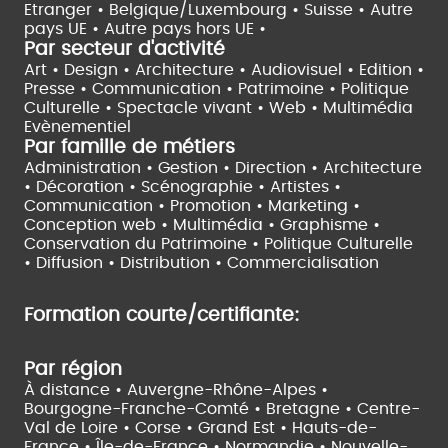
Etranger •
Belgique/Luxembourg •
Suisse •
Autre
pays UE •
Autre pays hors UE •
Par secteur d'activité
Art • Design • Architecture •
Audiovisuel •
Edition •
Presse • Communication •
Patrimoine • Politique
Culturelle •
Spectacle vivant •
Web • Multimédia
Evènementiel
Par famille de métiers
Administration • Gestion • Direction •
Architecture
• Décoration • Scénographie •
Artistes •
Communication • Promotion • Marketing •
Conception web • Multimédia • Graphisme •
Conservation du Patrimoine • Politique Culturelle
•
Diffusion • Distribution • Commercialisation
Formation courte/certifiante:
Par région
À distance •
Auvergne-Rhône-Alpes •
Bourgogne-Franche-Comté •
Bretagne •
Centre-
Val de Loire •
Corse •
Grand Est •
Hauts-de-
France •
Île-de-France •
Normandie •
Nouvelle-