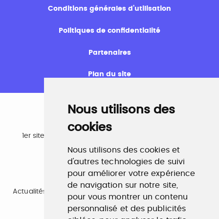
Conditions générales d’utilisation
Politiques de confidentialité
Partenaires
Plan du site
Nous utilisons des
cookies
Emploi
1er site emploi du secteur culturel 784.000 visites et
230.000 visiteurs uniques par mois.
Nous utilisons des cookies et
www.profilculture.com
d'autres technologies de suivi
pour améliorer votre expérience
Formation
de navigation sur notre site,
Actualités, guide et annuaire des formations aux métiers
pour vous montrer un contenu
de la culture.
www.profilculture-formation.com
personnalisé et des publicités