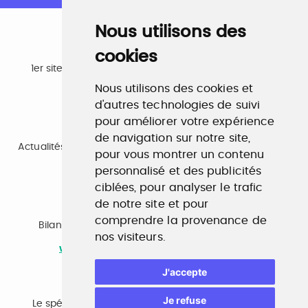
Nous utilisons des
cookies
Emploi
1er site emploi du secteur culturel 784.000 visites et
230.000 visiteurs uniques par mois.
Nous utilisons des cookies et
www.profilculture.com
d'autres technologies de suivi
pour améliorer votre expérience
Formation
de navigation sur notre site,
Actualités, guide et annuaire des formations aux métiers
pour vous montrer un contenu
de la culture.
www.profilculture-formation.com
personnalisé et des publicités
ciblées, pour analyser le trafic
de notre site et pour
Accompagnement professionnel
comprendre la provenance de
Bilan de compétences, coaching, techniques de
nos visiteurs.
recherche d'emploi, entretien conseil.
www.profilculture-competences.com
J'accepte
Cabinet de recrutement
Je refuse
Le spécialiste du secteur culturel, une cvthèque de