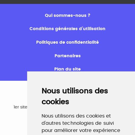
Qui sommes-nous ?
Conditions générales d’utilisation
Politiques de confidentialité
Partenaires
Plan du site
Nous utilisons des
cookies
Emploi
1er site emploi du secteur culturel 784.000 visites et
230.000 visiteurs uniques par mois.
Nous utilisons des cookies et
www.profilculture.com
d'autres technologies de suivi
pour améliorer votre expérience