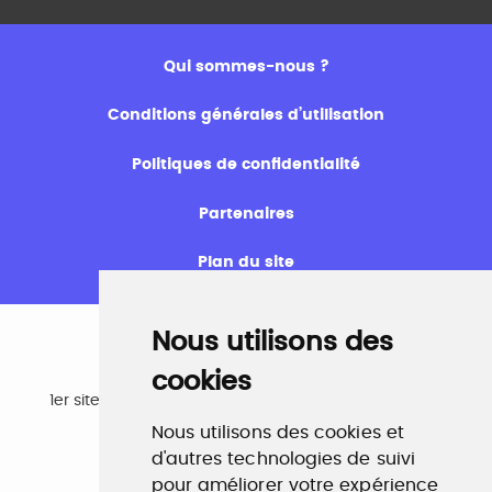
Qui sommes-nous ?
Conditions générales d’utilisation
Politiques de confidentialité
Partenaires
Plan du site
Nous utilisons des
cookies
Emploi
1er site emploi du secteur culturel 784.000 visites et
230.000 visiteurs uniques par mois.
Nous utilisons des cookies et
www.profilculture.com
d'autres technologies de suivi
pour améliorer votre expérience