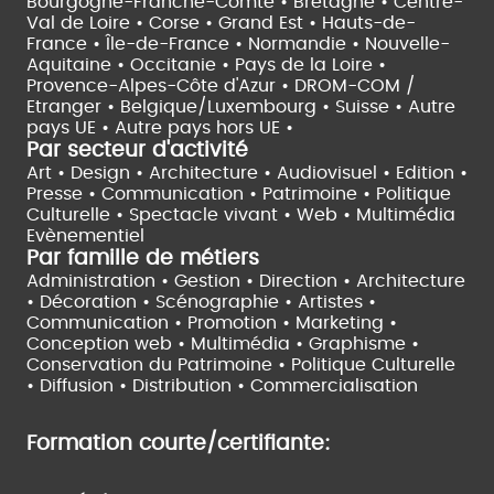
Bourgogne-Franche-Comté •
Bretagne •
Centre-
Val de Loire •
Corse •
Grand Est •
Hauts-de-
France •
Île-de-France •
Normandie •
Nouvelle-
Aquitaine •
Occitanie •
Pays de la Loire •
Provence-Alpes-Côte d'Azur •
DROM-COM /
Etranger •
Belgique/Luxembourg •
Suisse •
Autre
pays UE •
Autre pays hors UE •
Par secteur d'activité
Art • Design • Architecture •
Audiovisuel •
Edition •
Presse • Communication •
Patrimoine • Politique
Culturelle •
Spectacle vivant •
Web • Multimédia
Evènementiel
Par famille de métiers
Administration • Gestion • Direction •
Architecture
• Décoration • Scénographie •
Artistes •
Communication • Promotion • Marketing •
Conception web • Multimédia • Graphisme •
Conservation du Patrimoine • Politique Culturelle
•
Diffusion • Distribution • Commercialisation
Formation courte/certifiante: