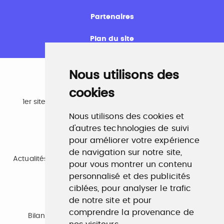
Partenaires
Plan du site
Nous utilisons des
cookies
Emploi
1er site emploi du secteur culturel 784.000 visites et
230.000 visiteurs uniques par mois.
Nous utilisons des cookies et
www.profilculture.com
d'autres technologies de suivi
pour améliorer votre expérience
Formation
de navigation sur notre site,
Actualités, guide et annuaire des formations aux métiers
pour vous montrer un contenu
de la culture.
www.profilculture-formation.com
personnalisé et des publicités
ciblées, pour analyser le trafic
de notre site et pour
Accompagnement professionnel
comprendre la provenance de
Bilan de compétences, coaching, techniques de