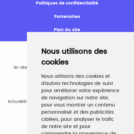
Politiques de confidentialité
Partenaires
Plan du site
Nous utilisons des
cookies
Emploi
1er site emploi du secteur culturel 784.000 visites et
230.000 visiteurs uniques par mois.
Nous utilisons des cookies et
www.profilculture.com
d'autres technologies de suivi
pour améliorer votre expérience
Formation
de navigation sur notre site,
Actualités, guide et annuaire des formations aux métiers
pour vous montrer un contenu
de la culture.
www.profilculture-formation.com
personnalisé et des publicités
ciblées, pour analyser le trafic
de notre site et pour
Accompagnement professionnel
comprendre la provenance de