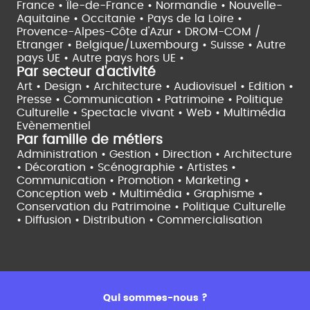
France •
Île-de-France •
Normandie •
Nouvelle-
Aquitaine •
Occitanie •
Pays de la Loire •
Provence-Alpes-Côte d'Azur •
DROM-COM /
Etranger •
Belgique/Luxembourg •
Suisse •
Autre
pays UE •
Autre pays hors UE •
Par secteur d'activité
Art • Design • Architecture •
Audiovisuel •
Edition •
Presse • Communication •
Patrimoine • Politique
Culturelle •
Spectacle vivant •
Web • Multimédia
Evènementiel
Par famille de métiers
Administration • Gestion • Direction •
Architecture
• Décoration • Scénographie •
Artistes •
Communication • Promotion • Marketing •
Conception web • Multimédia • Graphisme •
Conservation du Patrimoine • Politique Culturelle
•
Diffusion • Distribution • Commercialisation
Qui sommes-nous ?