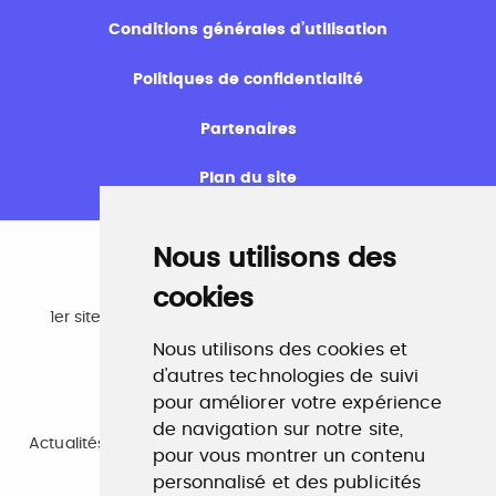
Conditions générales d’utilisation
Politiques de confidentialité
Partenaires
Plan du site
Nous utilisons des
cookies
Emploi
1er site emploi du secteur culturel 784.000 visites et
230.000 visiteurs uniques par mois.
Nous utilisons des cookies et
www.profilculture.com
d'autres technologies de suivi
pour améliorer votre expérience
Formation
de navigation sur notre site,
Actualités, guide et annuaire des formations aux métiers
pour vous montrer un contenu
de la culture.
www.profilculture-formation.com
personnalisé et des publicités