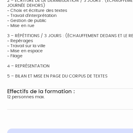
2 – ÉCRITURE DE LA DÉAMBULATION / 3 JOURS : (ÉCHAUFFEME
JOURNÉE DEHORS)
~ Choix et écriture des textes
~ Travail d’interprétation
~ Gestion de public
~ Mise en rue
3 – RÉPÉTITIONS / 3 JOURS : (ÉCHAUFFEMENT DEDANS ET LE 
~ Repérages
~ Travail sur la ville
~ Mise en espace
~ Filage
4 – REPRÉSENTATION
5 – BILAN ET MISE EN PAGE DU CORPUS DE TEXTES
Effectifs de la formation :
12 personnes max.