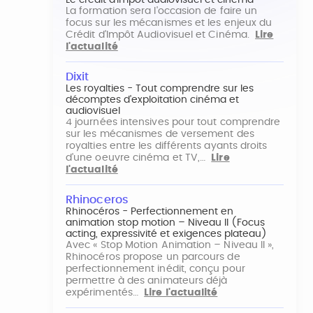
Le crédit d'impôt audiovisuel et cinéma
La formation sera l'occasion de faire un
focus sur les mécanismes et les enjeux du
Crédit d'Impôt Audiovisuel et Cinéma.
Lire
l'actualité
Dixit
Les royalties - Tout comprendre sur les
décomptes d'exploitation cinéma et
audiovisuel
4 journées intensives pour tout comprendre
sur les mécanismes de versement des
royalties entre les différents ayants droits
d'une oeuvre cinéma et TV,…
Lire
l'actualité
Rhinoceros
Rhinocéros - Perfectionnement en
animation stop motion – Niveau II (Focus
acting, expressivité et exigences plateau)
Avec « Stop Motion Animation – Niveau II »,
Rhinocéros propose un parcours de
perfectionnement inédit, conçu pour
permettre à des animateurs déjà
expérimentés…
Lire l'actualité