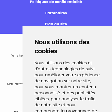
Politiques de confidentialité
Partenaires
Plan du site
Nous utilisons des
cookies
Emploi
1er site emploi du secteur culturel 784.000 visites et
230.000 visiteurs uniques par mois.
Nous utilisons des cookies et
www.profilculture.com
d'autres technologies de suivi
pour améliorer votre expérience
Formation
de navigation sur notre site,
Actualités, guide et annuaire des formations aux métiers
pour vous montrer un contenu
de la culture.
www.profilculture-formation.com
personnalisé et des publicités
ciblées, pour analyser le trafic
de notre site et pour
Accompagnement professionnel
comprendre la provenance de