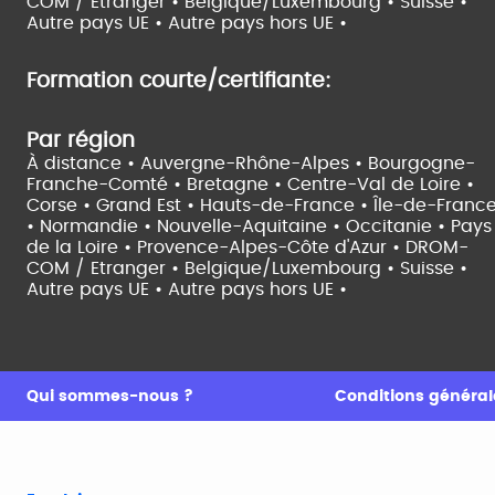
COM / Etranger •
Belgique/Luxembourg •
Suisse •
Autre pays UE •
Autre pays hors UE •
Formation courte/certifiante:
Par région
À distance •
Auvergne-Rhône-Alpes •
Bourgogne-
Franche-Comté •
Bretagne •
Centre-Val de Loire •
Corse •
Grand Est •
Hauts-de-France •
Île-de-Franc
•
Normandie •
Nouvelle-Aquitaine •
Occitanie •
Pays
de la Loire •
Provence-Alpes-Côte d'Azur •
DROM-
COM / Etranger •
Belgique/Luxembourg •
Suisse •
Autre pays UE •
Autre pays hors UE •
Qui sommes-nous ?
Conditions générale