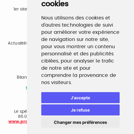
cookies
Emploi
1er site emploi du secteur culturel 784.000 visites et
230.000 visiteurs uniques par mois.
Nous utilisons des cookies et
www.profilculture.com
d'autres technologies de suivi
pour améliorer votre expérience
Formation
de navigation sur notre site,
Actualités, guide et annuaire des formations aux métiers
pour vous montrer un contenu
de la culture.
www.profilculture-formation.com
personnalisé et des publicités
ciblées, pour analyser le trafic
de notre site et pour
Accompagnement professionnel
comprendre la provenance de
Bilan de compétences, coaching, techniques de
nos visiteurs.
recherche d'emploi, entretien conseil.
www.profilculture-competences.com
J'accepte
Cabinet de recrutement
Je refuse
Le spécialiste du secteur culturel, une cvthèque de
86.000 CV et réseau unique de professionnels.
www.profilculture-conseil.com/cabinet-recrutement
Changer mes préférences