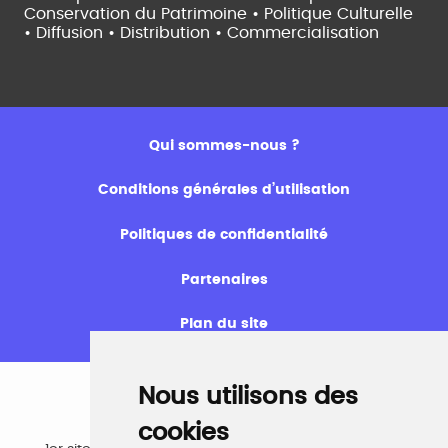
Conservation du Patrimoine • Politique Culturelle
•
Diffusion • Distribution • Commercialisation
Qui sommes-nous ?
Conditions générales d’utilisation
Politiques de confidentialité
Partenaires
Plan du site
Nous utilisons des
cookies
Emploi