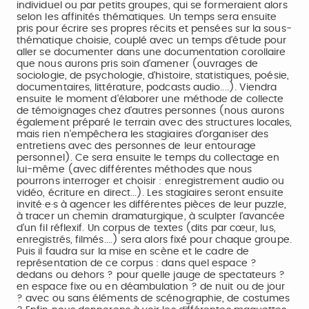
individuel ou par petits groupes, qui se formeraient alors
selon les affinités thématiques. Un temps sera ensuite
pris pour écrire ses propres récits et pensées sur la sous-
thématique choisie, couplé avec un temps d'étude pour
aller se documenter dans une documentation corollaire
que nous aurons pris soin d'amener (ouvrages de
sociologie, de psychologie, d'histoire, statistiques, poésie,
documentaires, littérature, podcasts audio....). Viendra
ensuite le moment d'élaborer une méthode de collecte
de témoignages chez d'autres personnes (nous aurons
également préparé le terrain avec des structures locales,
mais rien n'empêchera les stagiaires d'organiser des
entretiens avec des personnes de leur entourage
personnel). Ce sera ensuite le temps du collectage en
lui-même (avec différentes méthodes que nous
pourrons interroger et choisir : enregistrement audio ou
vidéo, écriture en direct...). Les stagiaires seront ensuite
invité·e·s à agencer les différentes pièces de leur puzzle,
à tracer un chemin dramaturgique, à sculpter l'avancée
d'un fil réflexif. Un corpus de textes (dits par cœur, lus,
enregistrés, filmés....) sera alors fixé pour chaque groupe.
Puis il faudra sur la mise en scène et le cadre de
représentation de ce corpus : dans quel espace ?
dedans ou dehors ? pour quelle jauge de spectateurs ?
en espace fixe ou en déambulation ? de nuit ou de jour
? avec ou sans éléments de scénographie, de costumes