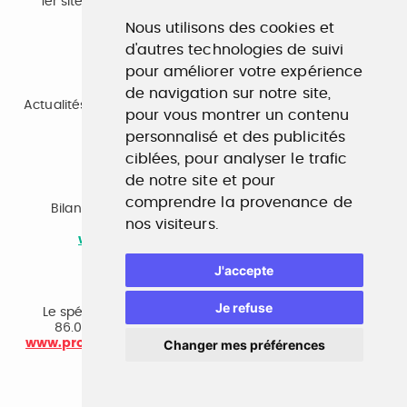
1er site emploi du secteur culturel 784.000 visites et
230.000 visiteurs uniques par mois.
Nous utilisons des cookies et
www.profilculture.com
d'autres technologies de suivi
pour améliorer votre expérience
Formation
de navigation sur notre site,
Actualités, guide et annuaire des formations aux métiers
pour vous montrer un contenu
de la culture.
www.profilculture-formation.com
personnalisé et des publicités
ciblées, pour analyser le trafic
de notre site et pour
Accompagnement professionnel
comprendre la provenance de
Bilan de compétences, coaching, techniques de
nos visiteurs.
recherche d'emploi, entretien conseil.
www.profilculture-competences.com
J'accepte
Cabinet de recrutement
Je refuse
Le spécialiste du secteur culturel, une cvthèque de
86.000 CV et réseau unique de professionnels.
www.profilculture-conseil.com/cabinet-recrutement
Changer mes préférences