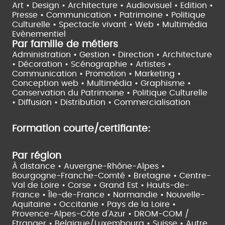
Art • Design • Architecture •
Audiovisuel •
Edition •
Presse • Communication •
Patrimoine • Politique
Culturelle •
Spectacle vivant •
Web • Multimédia
Evènementiel
Par famille de métiers
Administration • Gestion • Direction •
Architecture
• Décoration • Scénographie •
Artistes •
Communication • Promotion • Marketing •
Conception web • Multimédia • Graphisme •
Conservation du Patrimoine • Politique Culturelle
•
Diffusion • Distribution • Commercialisation
Formation courte/certifiante:
Par région
À distance •
Auvergne-Rhône-Alpes •
Bourgogne-Franche-Comté •
Bretagne •
Centre-
Val de Loire •
Corse •
Grand Est •
Hauts-de-
France •
Île-de-France •
Normandie •
Nouvelle-
Aquitaine •
Occitanie •
Pays de la Loire •
Provence-Alpes-Côte d'Azur •
DROM-COM /
Etranger •
Belgique/Luxembourg •
Suisse •
Autre