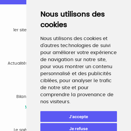
Nous utilisons des
cookies
Emploi
1er site emploi du secteur culturel 784.000 visites et
230.000 visiteurs uniques par mois.
Nous utilisons des cookies et
www.profilculture.com
d'autres technologies de suivi
pour améliorer votre expérience
Formation
de navigation sur notre site,
Actualités, guide et annuaire des formations aux métiers
pour vous montrer un contenu
de la culture.
www.profilculture-formation.com
personnalisé et des publicités
ciblées, pour analyser le trafic
de notre site et pour
Accompagnement professionnel
comprendre la provenance de
Bilan de compétences, coaching, techniques de
nos visiteurs.
recherche d'emploi, entretien conseil.
www.profilculture-competences.com
J'accepte
Cabinet de recrutement
Je refuse
Le spécialiste du secteur culturel, une cvthèque de