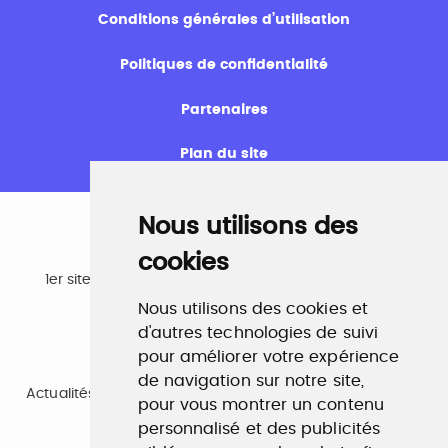
Conditions générales d’utilisation
Politiques de confidentialité
Partenaires
Plan du site
Nous utilisons des
cookies
Emploi
1er site emploi du secteur culturel 784.000 visites et
230.000 visiteurs uniques par mois.
Nous utilisons des cookies et
www.profilculture.com
d'autres technologies de suivi
pour améliorer votre expérience
Formation
de navigation sur notre site,
Actualités, guide et annuaire des formations aux métiers
pour vous montrer un contenu
de la culture.
www.profilculture-formation.com
personnalisé et des publicités