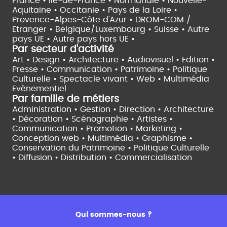
France •
Île-de-France •
Normandie •
Nouvelle-
Aquitaine •
Occitanie •
Pays de la Loire •
Provence-Alpes-Côte d'Azur •
DROM-COM /
Etranger •
Belgique/Luxembourg •
Suisse •
Autre
pays UE •
Autre pays hors UE •
Par secteur d'activité
Art • Design • Architecture •
Audiovisuel •
Edition •
Presse • Communication •
Patrimoine • Politique
Culturelle •
Spectacle vivant •
Web • Multimédia
Evènementiel
Par famille de métiers
Administration • Gestion • Direction •
Architecture
• Décoration • Scénographie •
Artistes •
Communication • Promotion • Marketing •
Conception web • Multimédia • Graphisme •
Conservation du Patrimoine • Politique Culturelle
•
Diffusion • Distribution • Commercialisation
Qui sommes-nous ?