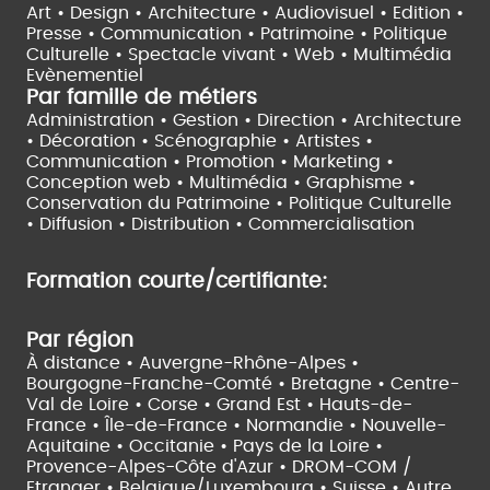
Art • Design • Architecture •
Audiovisuel •
Edition •
Presse • Communication •
Patrimoine • Politique
Culturelle •
Spectacle vivant •
Web • Multimédia
Evènementiel
Par famille de métiers
Administration • Gestion • Direction •
Architecture
• Décoration • Scénographie •
Artistes •
Communication • Promotion • Marketing •
Conception web • Multimédia • Graphisme •
Conservation du Patrimoine • Politique Culturelle
•
Diffusion • Distribution • Commercialisation
Formation courte/certifiante:
Par région
À distance •
Auvergne-Rhône-Alpes •
Bourgogne-Franche-Comté •
Bretagne •
Centre-
Val de Loire •
Corse •
Grand Est •
Hauts-de-
France •
Île-de-France •
Normandie •
Nouvelle-
Aquitaine •
Occitanie •
Pays de la Loire •
Provence-Alpes-Côte d'Azur •
DROM-COM /
Etranger •
Belgique/Luxembourg •
Suisse •
Autre