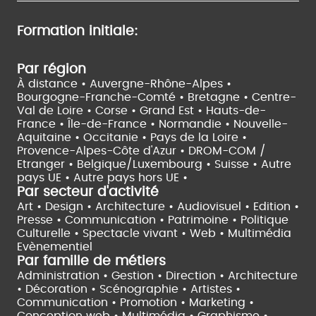
Formation initiale:
Par région
À distance •
Auvergne-Rhône-Alpes •
Bourgogne-Franche-Comté •
Bretagne •
Centre-
Val de Loire •
Corse •
Grand Est •
Hauts-de-
France •
Île-de-France •
Normandie •
Nouvelle-
Aquitaine •
Occitanie •
Pays de la Loire •
Provence-Alpes-Côte d'Azur •
DROM-COM /
Etranger •
Belgique/Luxembourg •
Suisse •
Autre
pays UE •
Autre pays hors UE •
Par secteur d'activité
Art • Design • Architecture •
Audiovisuel •
Edition •
Presse • Communication •
Patrimoine • Politique
Culturelle •
Spectacle vivant •
Web • Multimédia
Evènementiel
Par famille de métiers
Administration • Gestion • Direction •
Architecture
• Décoration • Scénographie •
Artistes •
Communication • Promotion • Marketing •
Conception web • Multimédia • Graphisme •