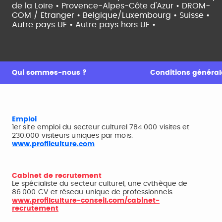
de la Loire •
Provence-Alpes-Côte d'Azur •
DROM-
COM / Etranger •
Belgique/Luxembourg •
Suisse •
Autre pays UE •
Autre pays hors UE •
Qui sommes-nous ?
Conditions générale
Emploi
1er site emploi du secteur culturel 784.000 visites et
230.000 visiteurs uniques par mois.
www.profilculture.com
Cabinet de recrutement
Le spécialiste du secteur culturel, une cvthèque de
86.000 CV et réseau unique de professionnels.
www.profilculture-conseil.com/cabinet-
recrutement