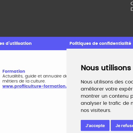
C
D
s d’utilisation
Politiques de confidentialité
Nous utilisons
Formation
A
Actualités, guide et annuaire des formations aux
B
métiers de la culture.
r
Nous utilisons des coo
www.profilculture-formation.com
w
améliorer votre expér
montrer un contenu pe
analyser le trafic de
nos visiteurs.
J'accepte
Je refus