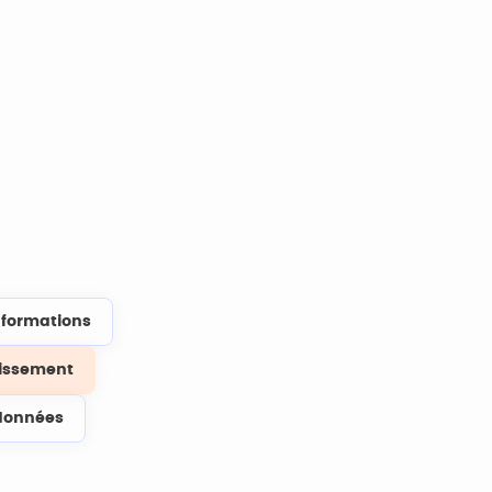
s formations
lissement
données