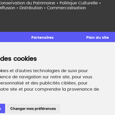
onservation du Patrimoine • Politique Culturelle •
iffusion • Distribution • Commercialisation
Partenaires
Plan du site
 des cookies
ccompagnement professionnel
ilan de compétences, coaching, techniques de
echerche d'emploi, entretien conseil.
kies et d'autres technologies de suivi pour
ww.profilculture-competences.com
ience de navigation sur notre site, pour vous
rsonnalisé et des publicités ciblées, pour
 notre site et pour comprendre la provenance de
e
Changer mes préférences