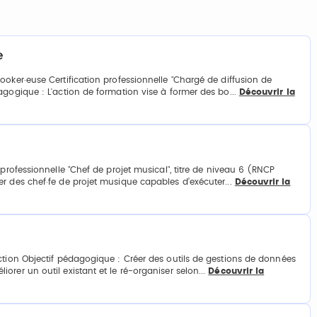
e
oker·euse Certification professionnelle "Chargé de diffusion de
agogique : L'action de formation vise à former des bo...
Découvrir la
professionnelle "Chef de projet musical", titre de niveau 6 (RNCP
r des chef·fe de projet musique capables d’exécuter...
Découvrir la
ction Objectif pédagogique : Créer des outils de gestions de données
rer un outil existant et le ré-organiser selon...
Découvrir la