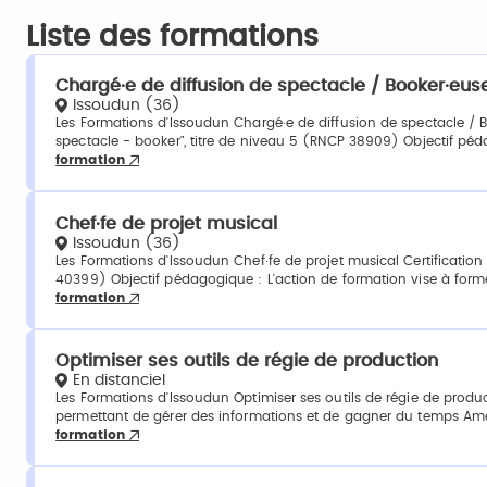
Liste des formations
Chargé·e de diffusion de spectacle / Booker·eus
Issoudun (36)
Les Formations d'Issoudun Chargé·e de diffusion de spectacle / Bo
spectacle - booker", titre de niveau 5 (RNCP 38909) Objectif péd
formation
Chef·fe de projet musical
Issoudun (36)
Les Formations d'Issoudun Chef·fe de projet musical Certification 
40399) Objectif pédagogique : L'action de formation vise à forme
formation
Optimiser ses outils de régie de production
En distanciel
Les Formations d'Issoudun Optimiser ses outils de régie de produ
permettant de gérer des informations et de gagner du temps Amélio
formation