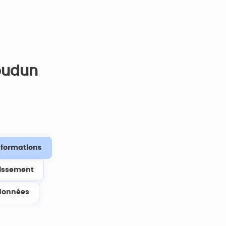
soudun
s formations
lissement
données