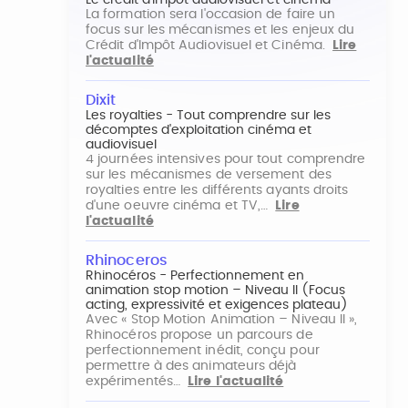
Le crédit d'impôt audiovisuel et cinéma
La formation sera l'occasion de faire un
focus sur les mécanismes et les enjeux du
Crédit d'Impôt Audiovisuel et Cinéma.
Lire
l'actualité
Dixit
Les royalties - Tout comprendre sur les
décomptes d'exploitation cinéma et
audiovisuel
4 journées intensives pour tout comprendre
sur les mécanismes de versement des
royalties entre les différents ayants droits
d'une oeuvre cinéma et TV,…
Lire
l'actualité
Rhinoceros
Rhinocéros - Perfectionnement en
animation stop motion – Niveau II (Focus
acting, expressivité et exigences plateau)
Avec « Stop Motion Animation – Niveau II »,
Rhinocéros propose un parcours de
perfectionnement inédit, conçu pour
permettre à des animateurs déjà
expérimentés…
Lire l'actualité