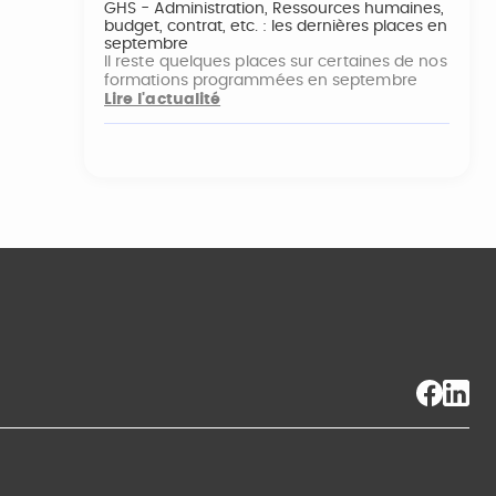
GHS - Administration, Ressources humaines,
budget, contrat, etc. : les dernières places en
septembre
Il reste quelques places sur certaines de nos
formations programmées en septembre
Lire l'actualité