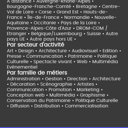
À distance •
Auvergne-Rhône-Alpes •
Bourgogne-Franche-Comté •
Bretagne •
Centre-
Val de Loire •
Corse •
Grand Est •
Hauts-de-
France •
Île-de-France •
Normandie •
Nouvelle-
Aquitaine •
Occitanie •
Pays de la Loire •
Provence-Alpes-Côte d'Azur •
DROM-COM /
Etranger •
Belgique/Luxembourg •
Suisse •
Autre
pays UE •
Autre pays hors UE •
Par secteur d'activité
Art • Design • Architecture •
Audiovisuel •
Edition •
Presse • Communication •
Patrimoine • Politique
Culturelle •
Spectacle vivant •
Web • Multimédia
Evènementiel
Par famille de métiers
Administration • Gestion • Direction •
Architecture
• Décoration • Scénographie •
Artistes •
Communication • Promotion • Marketing •
Conception web • Multimédia • Graphisme •
Conservation du Patrimoine • Politique Culturelle
•
Diffusion • Distribution • Commercialisation