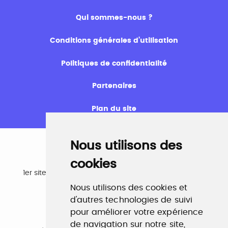
Qui sommes-nous ?
Conditions générales d’utilisation
Politiques de confidentialité
Partenaires
Plan du site
Nous utilisons des
cookies
Emploi
1er site emploi du secteur culturel 784.000 visites et
230.000 visiteurs uniques par mois.
Nous utilisons des cookies et
www.profilculture.com
d'autres technologies de suivi
pour améliorer votre expérience
Formation
de navigation sur notre site,