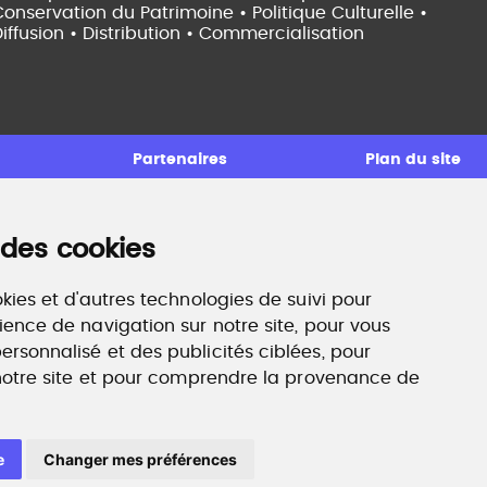
onservation du Patrimoine • Politique Culturelle •
iffusion • Distribution • Commercialisation
Partenaires
Plan du site
 des cookies
ccompagnement professionnel
ilan de compétences, coaching, techniques de
echerche d'emploi, entretien conseil.
kies et d'autres technologies de suivi pour
ww.profilculture-competences.com
ience de navigation sur notre site, pour vous
rsonnalisé et des publicités ciblées, pour
 notre site et pour comprendre la provenance de
e
Changer mes préférences