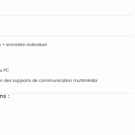
n + entretien individuel
ou PC
iser des supports de communication multimédia
ns :