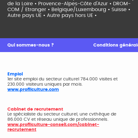
de la Loire •
Provence-Alpes-Côte d'Azur •
DROM-
COM / Etranger •
Belgique/Luxembourg •
Suisse •
Autre pays UE •
Autre pays hors UE •
Qui sommes-nous ?
Conditions générale
Emploi
1er site emploi du secteur culturel 784.000 visites et
230.000 visiteurs uniques par mois.
www.profilculture.com
Cabinet de recrutement
Le spécialiste du secteur culturel, une cvthèque de
86.000 CV et réseau unique de professionnels.
www.profilculture-conseil.com/cabinet-
recrutement