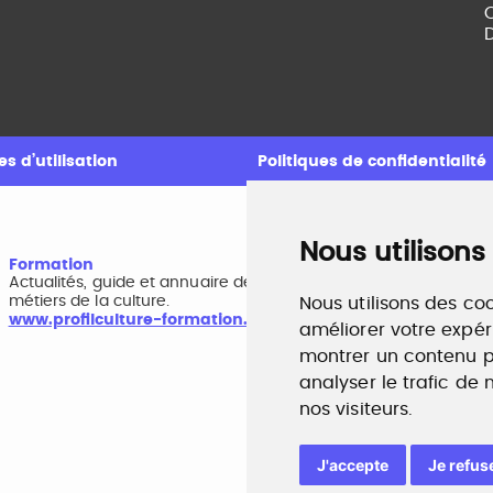
C
D
s d’utilisation
Politiques de confidentialité
Nous utilisons
Formation
A
Actualités, guide et annuaire des formations aux
B
métiers de la culture.
r
Nous utilisons des coo
www.profilculture-formation.com
w
améliorer votre expér
montrer un contenu pe
analyser le trafic de
nos visiteurs.
J'accepte
Je refus