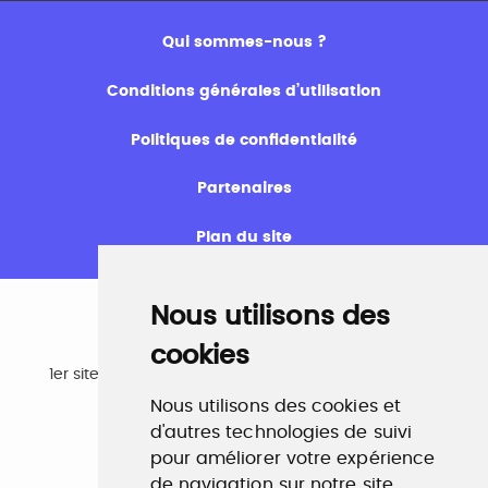
Qui sommes-nous ?
Conditions générales d’utilisation
Politiques de confidentialité
Partenaires
Plan du site
Nous utilisons des
cookies
Emploi
1er site emploi du secteur culturel 784.000 visites et
230.000 visiteurs uniques par mois.
Nous utilisons des cookies et
www.profilculture.com
d'autres technologies de suivi
pour améliorer votre expérience
Formation
de navigation sur notre site,