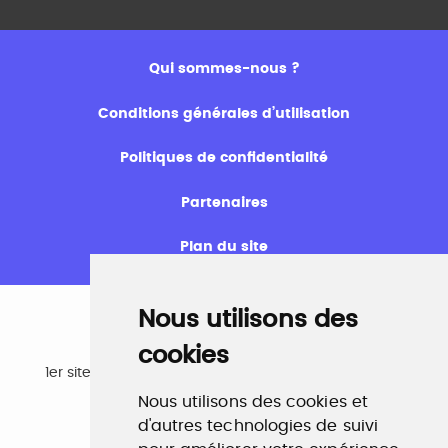
Qui sommes-nous ?
Conditions générales d’utilisation
Politiques de confidentialité
Partenaires
Plan du site
Nous utilisons des
cookies
Emploi
1er site emploi du secteur culturel 784.000 visites et
230.000 visiteurs uniques par mois.
Nous utilisons des cookies et
www.profilculture.com
d'autres technologies de suivi