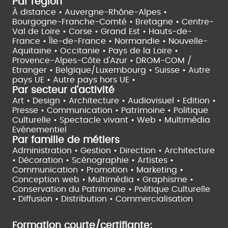
Par région
À distance •
Auvergne-Rhône-Alpes •
Bourgogne-Franche-Comté •
Bretagne •
Centre-
Val de Loire •
Corse •
Grand Est •
Hauts-de-
France •
Île-de-France •
Normandie •
Nouvelle-
Aquitaine •
Occitanie •
Pays de la Loire •
Provence-Alpes-Côte d'Azur •
DROM-COM /
Etranger •
Belgique/Luxembourg •
Suisse •
Autre
pays UE •
Autre pays hors UE •
Par secteur d'activité
Art • Design • Architecture •
Audiovisuel •
Edition •
Presse • Communication •
Patrimoine • Politique
Culturelle •
Spectacle vivant •
Web • Multimédia
Evènementiel
Par famille de métiers
Administration • Gestion • Direction •
Architecture
• Décoration • Scénographie •
Artistes •
Communication • Promotion • Marketing •
Conception web • Multimédia • Graphisme •
Conservation du Patrimoine • Politique Culturelle
•
Diffusion • Distribution • Commercialisation
Formation courte/certifiante: