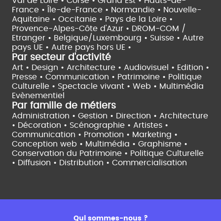
Val de Loire •
Corse •
Grand Est •
Hauts-de-
France •
Île-de-France •
Normandie •
Nouvelle-
Aquitaine •
Occitanie •
Pays de la Loire •
Provence-Alpes-Côte d'Azur •
DROM-COM /
Etranger •
Belgique/Luxembourg •
Suisse •
Autre
pays UE •
Autre pays hors UE •
Par secteur d'activité
Art • Design • Architecture •
Audiovisuel •
Edition •
Presse • Communication •
Patrimoine • Politique
Culturelle •
Spectacle vivant •
Web • Multimédia
Evènementiel
Par famille de métiers
Administration • Gestion • Direction •
Architecture
• Décoration • Scénographie •
Artistes •
Communication • Promotion • Marketing •
Conception web • Multimédia • Graphisme •
Conservation du Patrimoine • Politique Culturelle
•
Diffusion • Distribution • Commercialisation
Qui sommes-nous ?