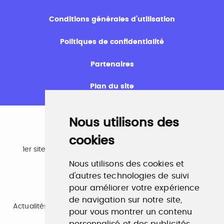
Conditions générales d’utilisation
Politiques de confidentialité
Partenaires
Plan du site
Nous utilisons des
cookies
Emploi
1er site emploi du secteur culturel 784.000 visites et
230.000 visiteurs uniques par mois.
Nous utilisons des cookies et
www.profilculture.com
d'autres technologies de suivi
pour améliorer votre expérience
Formation
de navigation sur notre site,
Actualités, guide et annuaire des formations aux métiers
pour vous montrer un contenu
de la culture.
www.profilculture-formation.com