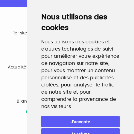
Nous utilisons des
cookies
Emploi
1er site emploi du secteur culturel 784.000 visites et
230.000 visiteurs uniques par mois.
Nous utilisons des cookies et
www.profilculture.com
d'autres technologies de suivi
pour améliorer votre expérience
Formation
de navigation sur notre site,
Actualités, guide et annuaire des formations aux métiers
pour vous montrer un contenu
de la culture.
personnalisé et des publicités
www.profilculture-formation.com
ciblées, pour analyser le trafic
de notre site et pour
Accompagnement professionnel
comprendre la provenance de
Bilan de compétences, coaching, techniques de
nos visiteurs.
recherche d'emploi, entretien conseil.
www.profilculture-competences.com
J'accepte
Cabinet de recrutement
Je refuse