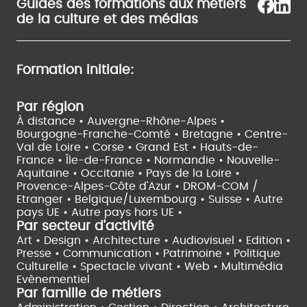
Guides des formations aux métiers
de la culture et des médias
Formation initiale:
Par région
À distance •
Auvergne-Rhône-Alpes •
Bourgogne-Franche-Comté •
Bretagne •
Centre-
Val de Loire •
Corse •
Grand Est •
Hauts-de-
France •
Île-de-France •
Normandie •
Nouvelle-
Aquitaine •
Occitanie •
Pays de la Loire •
Provence-Alpes-Côte d'Azur •
DROM-COM /
Etranger •
Belgique/Luxembourg •
Suisse •
Autre
pays UE •
Autre pays hors UE •
Par secteur d'activité
Art • Design • Architecture •
Audiovisuel •
Edition •
Presse • Communication •
Patrimoine • Politique
Culturelle •
Spectacle vivant •
Web • Multimédia
Evènementiel
Par famille de métiers