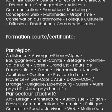
Administration • Gestion • Direction •
Architecture
• Décoration • Scénographie •
Artistes •
Communication • Promotion • Marketing •
Conception web • Multimédia • Graphisme •
Conservation du Patrimoine • Politique Culturelle
•
Diffusion • Distribution • Commercialisation
Formation courte/certifiante:
Par région
À distance •
Auvergne-Rhône-Alpes •
Bourgogne-Franche-Comté •
Bretagne •
Centre-
Val de Loire •
Corse •
Grand Est •
Hauts-de-
France •
Île-de-France •
Normandie •
Nouvelle-
Aquitaine •
Occitanie •
Pays de la Loire •
Provence-Alpes-Côte d'Azur •
DROM-COM /
Etranger •
Belgique/Luxembourg •
Suisse •
Autre
pays UE •
Autre pays hors UE •
Par secteur d'activité
Art • Design • Architecture •
Audiovisuel •
Edition •
Presse • Communication •
Patrimoine • Politique
Culturelle •
Spectacle vivant •
Web • Multimédia