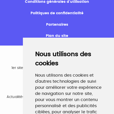
Conditions générales d’utilisation
Politiques de confidentialité
Partenaires
Plan du site
Nous utilisons des
cookies
Emploi
1er site emploi du secteur culturel 784.000 visites et
230.000 visiteurs uniques par mois.
Nous utilisons des cookies et
www.profilculture.com
d'autres technologies de suivi
pour améliorer votre expérience
Formation
de navigation sur notre site,
Actualités, guide et annuaire des formations aux métiers
pour vous montrer un contenu
de la culture.
personnalisé et des publicités
www.profilculture-formation.com
ciblées, pour analyser le trafic