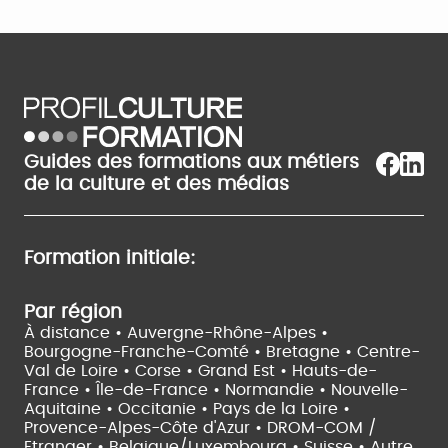
Guides des formations aux métiers
de la culture et des médias
Formation initiale:
Par région
À distance •
Auvergne-Rhône-Alpes •
Bourgogne-Franche-Comté •
Bretagne •
Centre-
Val de Loire •
Corse •
Grand Est •
Hauts-de-
France •
Île-de-France •
Normandie •
Nouvelle-
Aquitaine •
Occitanie •
Pays de la Loire •
Provence-Alpes-Côte d'Azur •
DROM-COM /
Etranger •
Belgique/Luxembourg •
Suisse •
Autre