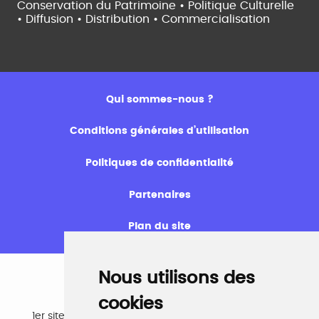
Conservation du Patrimoine • Politique Culturelle
•
Diffusion • Distribution • Commercialisation
Qui sommes-nous ?
Conditions générales d’utilisation
Politiques de confidentialité
Partenaires
Plan du site
Nous utilisons des
cookies
Emploi
1er site emploi du secteur culturel 784.000 visites et