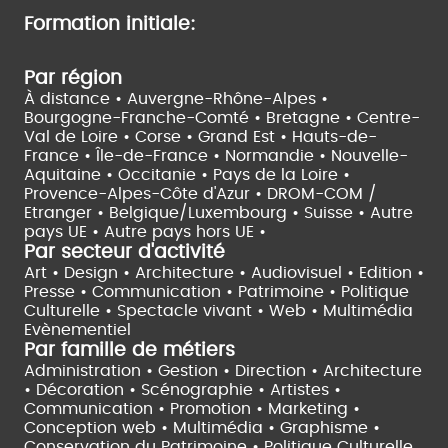
Formation initiale:
Par région
À distance •
Auvergne-Rhône-Alpes •
Bourgogne-Franche-Comté •
Bretagne •
Centre-
Val de Loire •
Corse •
Grand Est •
Hauts-de-
France •
Île-de-France •
Normandie •
Nouvelle-
Aquitaine •
Occitanie •
Pays de la Loire •
Provence-Alpes-Côte d'Azur •
DROM-COM /
Etranger •
Belgique/Luxembourg •
Suisse •
Autre
pays UE •
Autre pays hors UE •
Par secteur d'activité
Art • Design • Architecture •
Audiovisuel •
Edition •
Presse • Communication •
Patrimoine • Politique
Culturelle •
Spectacle vivant •
Web • Multimédia
Evènementiel
Par famille de métiers
Administration • Gestion • Direction •
Architecture
• Décoration • Scénographie •
Artistes •
Communication • Promotion • Marketing •
Conception web • Multimédia • Graphisme •
Conservation du Patrimoine • Politique Culturelle