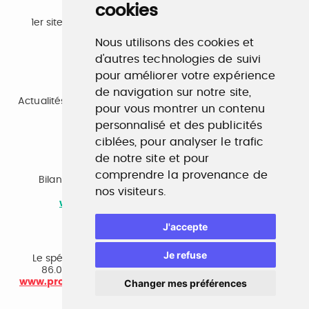
cookies
Emploi
1er site emploi du secteur culturel 784.000 visites et
230.000 visiteurs uniques par mois.
Nous utilisons des cookies et
www.profilculture.com
d'autres technologies de suivi
pour améliorer votre expérience
Formation
de navigation sur notre site,
Actualités, guide et annuaire des formations aux métiers
pour vous montrer un contenu
de la culture.
www.profilculture-formation.com
personnalisé et des publicités
ciblées, pour analyser le trafic
de notre site et pour
Accompagnement professionnel
comprendre la provenance de
Bilan de compétences, coaching, techniques de
nos visiteurs.
recherche d'emploi, entretien conseil.
www.profilculture-competences.com
J'accepte
Cabinet de recrutement
Je refuse
Le spécialiste du secteur culturel, une cvthèque de
86.000 CV et réseau unique de professionnels.
www.profilculture-conseil.com/cabinet-recrutement
Changer mes préférences