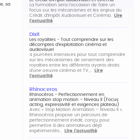
Le crédit d'impôt audiovisuel et cinéma
e, sa
La formation sera l'occasion de faire un
focus sur les mécanismes et les enjeux du
Crédit d'Impôt Audiovisuel et Cinéma.
Lire
l'actualité
Dixit
Les royalties - Tout comprendre sur les
décomptes d'exploitation cinéma et
audiovisuel
4 journées intensives pour tout comprendre
sur les mécanismes de versement des
royalties entre les différents ayants droits
d'une oeuvre cinéma et TV,…
Lire
l'actualité
Rhinoceros
Rhinocéros - Perfectionnement en
animation stop motion – Niveau II (Focus
acting, expressivité et exigences plateau)
Avec « Stop Motion Animation – Niveau II »,
Rhinocéros propose un parcours de
perfectionnement inédit, conçu pour
permettre à des animateurs déjà
expérimentés…
Lire l'actualité