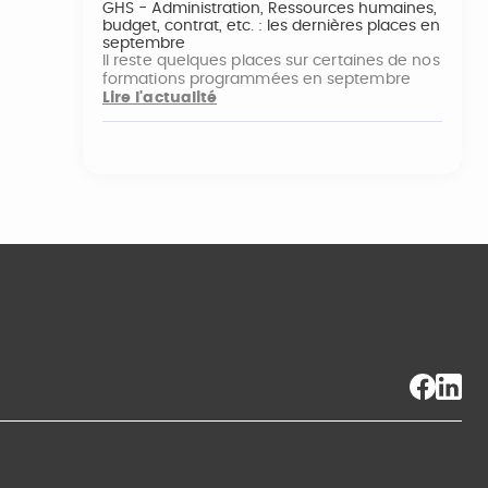
GHS - Administration, Ressources humaines,
budget, contrat, etc. : les dernières places en
septembre
Il reste quelques places sur certaines de nos
formations programmées en septembre
Lire l'actualité