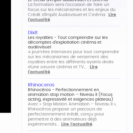
Le crédit d'impôt audiovisuel et cinéma
La formation sera l'occasion de faire un
focus sur les mécanismes et les enjeux du
Crédit d'Impôt Audiovisuel et Cinéma.
Lire
l'actualité
Dixit
Les royalties - Tout comprendre sur les
décomptes d'exploitation cinéma et
audiovisuel
4 journées intensives pour tout comprendre
sur les mécanismes de versement des
royalties entre les différents ayants droits
d'une oeuvre cinéma et TV,…
Lire
l'actualité
Rhinoceros
Rhinocéros - Perfectionnement en
animation stop motion – Niveau II (Focus
acting, expressivité et exigences plateau)
Avec « Stop Motion Animation – Niveau II »,
Rhinocéros propose un parcours de
perfectionnement inédit, conçu pour
permettre à des animateurs déjà
expérimentés…
Lire l'actualité