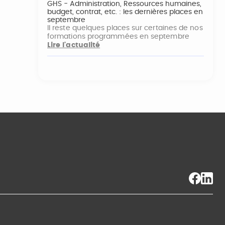
GHS - Administration, Ressources humaines,
budget, contrat, etc. : les dernières places en
septembre
Il reste quelques places sur certaines de nos
formations programmées en septembre
Lire l'actualité