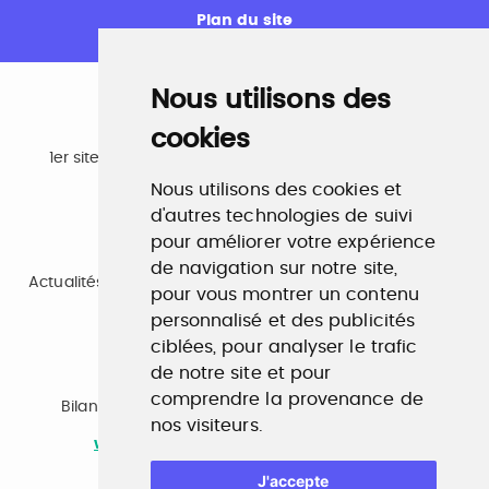
Plan du site
Nous utilisons des
cookies
Emploi
1er site emploi du secteur culturel 784.000 visites et
230.000 visiteurs uniques par mois.
Nous utilisons des cookies et
www.profilculture.com
d'autres technologies de suivi
pour améliorer votre expérience
Formation
de navigation sur notre site,
Actualités, guide et annuaire des formations aux métiers
pour vous montrer un contenu
de la culture.
www.profilculture-formation.com
personnalisé et des publicités
ciblées, pour analyser le trafic
de notre site et pour
Accompagnement professionnel
comprendre la provenance de
Bilan de compétences, coaching, techniques de
nos visiteurs.
recherche d'emploi, entretien conseil.
www.profilculture-competences.com
J'accepte