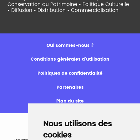
Conservation du Patrimoine • Politique Culturelle
•
Diffusion • Distribution • Commercialisation
Qui sommes-nous ?
Conditions générales d’utilisation
Politiques de confidentialité
Partenaires
Plan du site
Nous utilisons des
cookies
Emploi