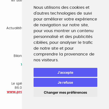
1er site emploi du secteur culturel 784.000 visites et
230.000 visiteurs uniques par mois.
Nous utilisons des cookies et
www.profilculture.com
d'autres technologies de suivi
pour améliorer votre expérience
Formation
de navigation sur notre site,
Actualités, guide et annuaire des formations aux métiers
pour vous montrer un contenu
de la culture.
www.profilculture-formation.com
personnalisé et des publicités
ciblées, pour analyser le trafic
de notre site et pour
Accompagnement professionnel
comprendre la provenance de
Bilan de compétences, coaching, techniques de
nos visiteurs.
recherche d'emploi, entretien conseil.
www.profilculture-competences.com
J'accepte
Cabinet de recrutement
Je refuse
Le spécialiste du secteur culturel, une cvthèque de
86.000 CV et réseau unique de professionnels.
www.profilculture-conseil.com/cabinet-recrutement
Changer mes préférences