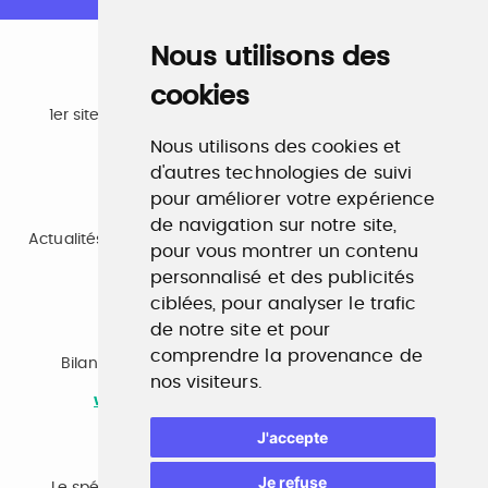
Nous utilisons des
cookies
Emploi
1er site emploi du secteur culturel 784.000 visites et
230.000 visiteurs uniques par mois.
Nous utilisons des cookies et
www.profilculture.com
d'autres technologies de suivi
pour améliorer votre expérience
Formation
de navigation sur notre site,
Actualités, guide et annuaire des formations aux métiers
pour vous montrer un contenu
de la culture.
www.profilculture-formation.com
personnalisé et des publicités
ciblées, pour analyser le trafic
de notre site et pour
Accompagnement professionnel
comprendre la provenance de
Bilan de compétences, coaching, techniques de
nos visiteurs.
recherche d'emploi, entretien conseil.
www.profilculture-competences.com
J'accepte
Cabinet de recrutement
Je refuse
Le spécialiste du secteur culturel, une cvthèque de