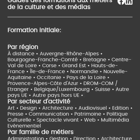
Guides des formations aux métiers
de la culture et des médias
Formation initiale:
Par région
À distance •
Auvergne-Rhône-Alpes •
Bourgogne-Franche-Comté •
Bretagne •
Centre-
Val de Loire •
Corse •
Grand Est •
Hauts-de-
France •
Île-de-France •
Normandie •
Nouvelle-
Aquitaine •
Occitanie •
Pays de la Loire •
Provence-Alpes-Côte d'Azur •
DROM-COM /
Etranger •
Belgique/Luxembourg •
Suisse •
Autre
pays UE •
Autre pays hors UE •
Par secteur d'activité
Art • Design • Architecture •
Audiovisuel •
Edition •
Presse • Communication •
Patrimoine • Politique
Culturelle •
Spectacle vivant •
Web • Multimédia
Evènementiel
Par famille de métiers
Administration • Gestion • Direction •
Architecture