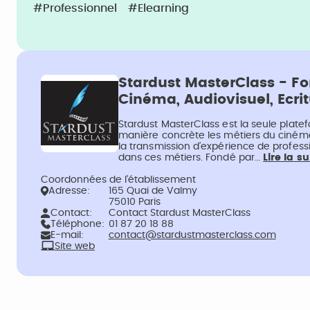
#Professionnel
#Elearning
Stardust MasterClass - Fo
Cinéma, Audiovisuel, Ecri
Stardust MasterClass est la seule plat
manière concrète les métiers du cinéma, 
la transmission d’expérience de profess
dans ces métiers. Fondé par…
Lire la su
Coordonnées de l’établissement
Adresse:
165 Quai de Valmy
75010 Paris
Contact:
Contact Stardust MasterClass
Téléphone:
01 87 20 18 88
E-mail:
contact@stardustmasterclass.com
Site web