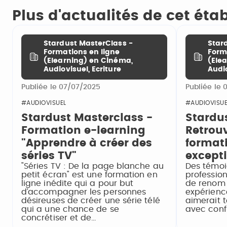
Plus d'actualités de cet ét
Stardust MasterClass -
Star
Formations en ligne
Form
(Elearning) en Cinéma,
(Ele
Audiovisuel, Ecriture
Audio
Publiée le 07/07/2025
Publiée le 
#AUDIOVISUEL
#AUDIOVISUE
Stardust Masterclass -
Stardus
Formation e-learning
Retrou
"Apprendre à créer des
formati
séries TV"
except
"Séries TV : De la page blanche au
Des témo
petit écran" est une formation en
profession
ligne inédite qui a pour but
de renom 
d’accompagner les personnes
expérience
désireuses de créer une série télé
aimerait t
qui a une chance de se
avec conf
concrétiser et de…