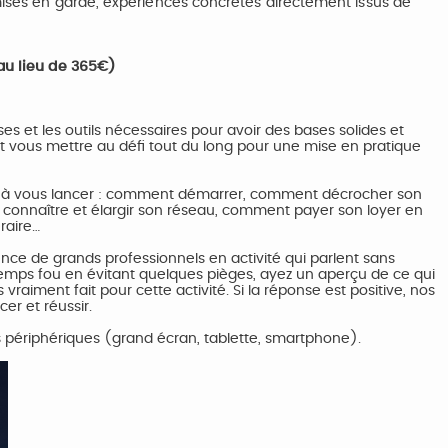
ises en garde, expériences concrètes directement issus de
au lieu de 365€)
 et les outils nécessaires pour avoir des bases solides et
 vous mettre au défi tout du long pour une mise en pratique
ont à vous lancer : comment démarrer, comment décrocher son
connaître et élargir son réseau, comment payer son loyer en
raire…
ience de grands professionnels en activité qui parlent sans
 temps fou en évitant quelques pièges, ayez un aperçu de ce qui
vraiment fait pour cette activité. Si la réponse est positive, nos
er et réussir.
s périphériques (grand écran, tablette, smartphone).