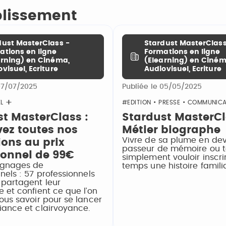
ablissement
dust MasterClass -
Stardust MasterClass
ations en ligne
Formations en ligne
arning) en Cinéma,
(Elearning) en Ciném
visuel, Ecriture
Audiovisuel, Ecriture
07/07/2025
Publiée le 05/05/2025
L
#EDITION • PRESSE • COMMUNIC
t MasterClass :
Stardust MasterCl
vez toutes nos
Métier biographe
Vivre de sa plume en de
ons au prix
passeur de mémoire ou t
ionnel de 99€
simplement vouloir inscri
ignages de
temps une histoire familia
nels : 57 professionnels
partagent leur
 et confient ce que l’on
ous savoir pour se lancer
iance et clairvoyance.