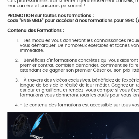
Ces professionnels transmettent généreusement conseils, m
leur carrière et parcours personnel !
PROMOTION sur toutes nos formations :
code "ENSEMBLE" pour accéder à nos formations pour 99€ (
Contenu des Formations :
- Les modules vous donneront les connaissances requises
vous démarquer. De nombreux exercices et tâches vont
immédiate.
- Bénéficiez d’informations concrètes qui vous aider
premier contrat, combien demander, comment se faire 
attendant de gagner son premier César ou son prix litté
- À travers des vidéos exclusives, bénéficiez de l’expér
langue de bois de la réalité de leur métier. Gagnez un
est dur et gratifiant, et rendez-vous compte si vous êtes 
formations vous donneront tous les outils pour vous lanc
- Le contenu des formations est accessible sur tous vo