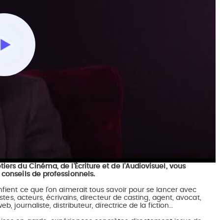
Play
Video
ers du Cinéma, de l'Écriture et de l'Audiovisuel, vous
conseils de professionnels.
ient ce que l’on aimerait tous savoir pour se lancer avec
tes, acteurs, écrivains, directeur de casting, agent, avocat,
 journaliste, distributeur, directrice de la fiction…