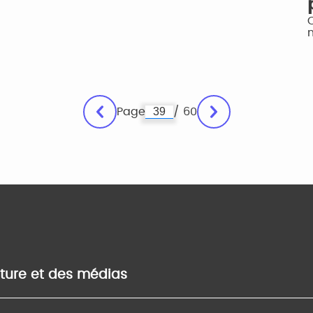
Page
/ 60
lture et des médias