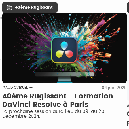
40ème Rugissant
25
e
04 juin 2025
#AUDIOVISUEL
s
40ème Rugissant - Formation
DaVinci Resolve à Paris
#
La prochaine session aura lieu du 09 au 20
Décembre 2024.