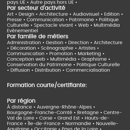
pays UE •
Autre pays hors UE •
Par secteur d'activité
Art • Design • Architecture •
Audiovisuel •
Edition •
Presse • Communication •
Patrimoine • Politique
Culturelle •
Spectacle vivant •
Web • Multimédia
Evènementiel
Par famille de métiers
Administration • Gestion • Direction •
Architecture
• Décoration • Scénographie •
Artistes •
Communication • Promotion • Marketing •
Conception web • Multimédia • Graphisme •
Conservation du Patrimoine • Politique Culturelle
•
Diffusion • Distribution • Commercialisation
Formation courte/certifiante:
Par région
À distance •
Auvergne-Rhône-Alpes •
Bourgogne-Franche-Comté •
Bretagne •
Centre-
Val de Loire •
Corse •
Grand Est •
Hauts-de-
France •
Île-de-France •
Normandie •
Nouvelle-
Aquitaine •
Occitanie •
Pays de la Loire •