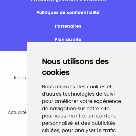
Politiques de confidentialité
Partenaires
Plan du site
Nous utilisons des
cookies
Emploi
1er site emploi du secteur culturel 784.000 visites et
230.000 visiteurs uniques par mois.
Nous utilisons des cookies et
www.profilculture.com
d'autres technologies de suivi
pour améliorer votre expérience
Formation
de navigation sur notre site,
Actualités, guide et annuaire des formations aux métiers
pour vous montrer un contenu
de la culture.
personnalisé et des publicités
www.profilculture-formation.com
ciblées, pour analyser le trafic