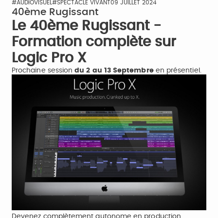
#AUDIOVISUEL
#SPECTACLE VIVANT
09 JUILLET 2024
40ème Rugissant
Le 40ème Rugissant -
Formation complète sur
Logic Pro X
Prochaine session
du 2 au 13 Septembre
en présentiel.
Devenez complètement autonome en production