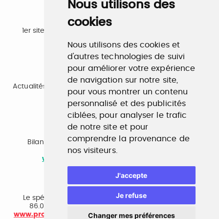
Nous utilisons des
cookies
Emploi
1er site emploi du secteur culturel 784.000 visites et
230.000 visiteurs uniques par mois.
Nous utilisons des cookies et
www.profilculture.com
d'autres technologies de suivi
pour améliorer votre expérience
Formation
de navigation sur notre site,
Actualités, guide et annuaire des formations aux métiers
pour vous montrer un contenu
de la culture.
personnalisé et des publicités
www.profilculture-formation.com
ciblées, pour analyser le trafic
de notre site et pour
Accompagnement professionnel
comprendre la provenance de
Bilan de compétences, coaching, techniques de
nos visiteurs.
recherche d'emploi, entretien conseil.
www.profilculture-competences.com
J'accepte
Cabinet de recrutement
Je refuse
Le spécialiste du secteur culturel, une cvthèque de
86.000 CV et réseau unique de professionnels.
Changer mes préférences
www.profilculture-conseil.com/cabinet-recrutement