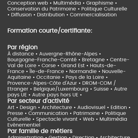
Conception web • Multimédia • Graphisme •
Conservation du Patrimoine • Politique Culturelle
•
Diffusion • Distribution • Commercialisation
Formation courte/certifiante:
Par région
À distance •
Auvergne-Rhône-Alpes •
Bourgogne-Franche-Comté •
Bretagne •
Centre-
Val de Loire •
Corse •
Grand Est •
Hauts-de-
France •
Île-de-France •
Normandie •
Nouvelle-
Aquitaine •
Occitanie •
Pays de la Loire •
Provence-Alpes-Côte d'Azur •
DROM-COM /
Etranger •
Belgique/Luxembourg •
Suisse •
Autre
pays UE •
Autre pays hors UE •
Par secteur d'activité
Art • Design • Architecture •
Audiovisuel •
Edition •
Presse • Communication •
Patrimoine • Politique
Culturelle •
Spectacle vivant •
Web • Multimédia
Evènementiel
Par famille de métiers
Administration • Gestion • Direction •
Architecture