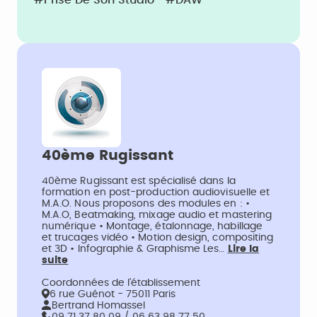
40ème Rugissant
40ème Rugissant est spécialisé dans la
formation en post-production audiovisuelle et
M.A.O. Nous proposons des modules en : •
M.A.O, Beatmaking, mixage audio et mastering
numérique • Montage, étalonnage, habillage
et trucages vidéo • Motion design, compositing
et 3D • Infographie & Graphisme Les…
Lire la
suite
Coordonnées de l’établissement
6 rue Guénot - 75011 Paris
Bertrand Homassel
09 71 37 80 09 / 06 63 98 77 50