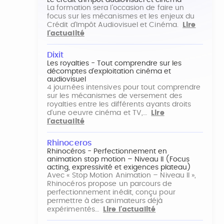
Le crédit d'impôt audiovisuel et cinéma
La formation sera l'occasion de faire un
focus sur les mécanismes et les enjeux du
Crédit d'Impôt Audiovisuel et Cinéma.
Lire
l'actualité
Dixit
Les royalties - Tout comprendre sur les
décomptes d'exploitation cinéma et
audiovisuel
4 journées intensives pour tout comprendre
sur les mécanismes de versement des
royalties entre les différents ayants droits
d'une oeuvre cinéma et TV,…
Lire
l'actualité
Rhinoceros
Rhinocéros - Perfectionnement en
animation stop motion – Niveau II (Focus
acting, expressivité et exigences plateau)
Avec « Stop Motion Animation – Niveau II »,
Rhinocéros propose un parcours de
perfectionnement inédit, conçu pour
permettre à des animateurs déjà
expérimentés…
Lire l'actualité