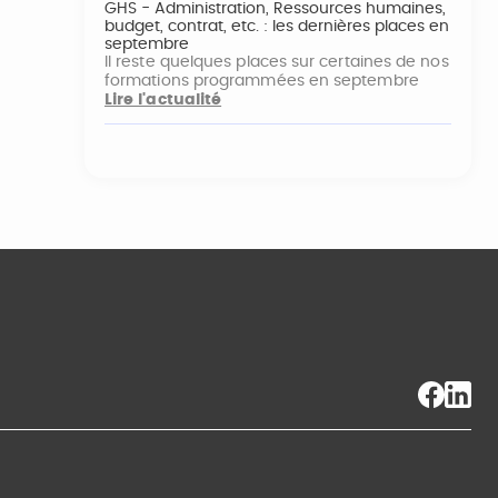
GHS - Administration, Ressources humaines,
budget, contrat, etc. : les dernières places en
septembre
Il reste quelques places sur certaines de nos
formations programmées en septembre
Lire l'actualité