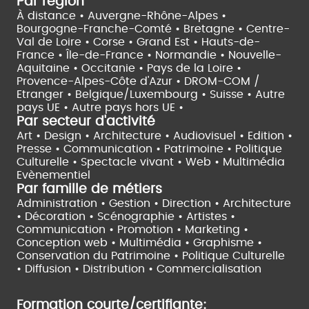
Par région
À distance •
Auvergne-Rhône-Alpes •
Bourgogne-Franche-Comté •
Bretagne •
Centre-
Val de Loire •
Corse •
Grand Est •
Hauts-de-
France •
Île-de-France •
Normandie •
Nouvelle-
Aquitaine •
Occitanie •
Pays de la Loire •
Provence-Alpes-Côte d'Azur •
DROM-COM /
Etranger •
Belgique/Luxembourg •
Suisse •
Autre
pays UE •
Autre pays hors UE •
Par secteur d'activité
Art • Design • Architecture •
Audiovisuel •
Edition •
Presse • Communication •
Patrimoine • Politique
Culturelle •
Spectacle vivant •
Web • Multimédia
Evènementiel
Par famille de métiers
Administration • Gestion • Direction •
Architecture
• Décoration • Scénographie •
Artistes •
Communication • Promotion • Marketing •
Conception web • Multimédia • Graphisme •
Conservation du Patrimoine • Politique Culturelle
•
Diffusion • Distribution • Commercialisation
Formation courte/certifiante: