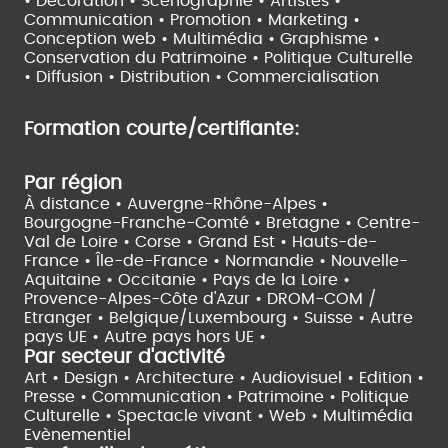
• Décoration • Scénographie •
Artistes •
Communication • Promotion • Marketing •
Conception web • Multimédia • Graphisme •
Conservation du Patrimoine • Politique Culturelle
•
Diffusion • Distribution • Commercialisation
Formation courte/certifiante:
Par région
À distance •
Auvergne-Rhône-Alpes •
Bourgogne-Franche-Comté •
Bretagne •
Centre-
Val de Loire •
Corse •
Grand Est •
Hauts-de-
France •
Île-de-France •
Normandie •
Nouvelle-
Aquitaine •
Occitanie •
Pays de la Loire •
Provence-Alpes-Côte d'Azur •
DROM-COM /
Etranger •
Belgique/Luxembourg •
Suisse •
Autre
pays UE •
Autre pays hors UE •
Par secteur d'activité
Art • Design • Architecture •
Audiovisuel •
Edition •
Presse • Communication •
Patrimoine • Politique
Culturelle •
Spectacle vivant •
Web • Multimédia
Evènementiel