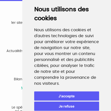
Nous utilisons des
cookies
Emploi
1er site emploi du secteur culturel 784.000 visites et
230.000 visiteurs uniques par mois.
Nous utilisons des cookies et
www.profilculture.com
d'autres technologies de suivi
pour améliorer votre expérience
Formation
de navigation sur notre site,
Actualités, guide et annuaire des formations aux métiers
pour vous montrer un contenu
de la culture.
personnalisé et des publicités
www.profilculture-formation.com
ciblées, pour analyser le trafic
de notre site et pour
Accompagnement professionnel
comprendre la provenance de
Bilan de compétences, coaching, techniques de
nos visiteurs.
recherche d'emploi, entretien conseil.
www.profilculture-competences.com
J'accepte
Cabinet de recrutement
Je refuse
Le spécialiste du secteur culturel, une cvthèque de