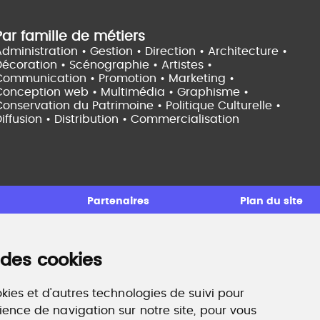
Par famille de métiers
dministration • Gestion • Direction •
Architecture •
Décoration • Scénographie •
Artistes •
Communication • Promotion • Marketing •
Conception web • Multimédia • Graphisme •
onservation du Patrimoine • Politique Culturelle •
iffusion • Distribution • Commercialisation
Partenaires
Plan du site
 des cookies
ccompagnement professionnel
ilan de compétences, coaching, techniques de
echerche d'emploi, entretien conseil.
kies et d'autres technologies de suivi pour
ww.profilculture-competences.com
ience de navigation sur notre site, pour vous