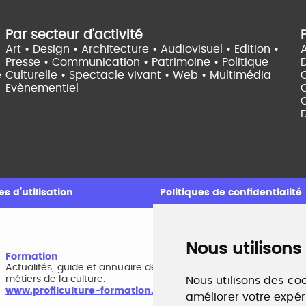
Par secteur d'activité
Art • Design • Architecture •
Audiovisuel •
Edition •
A
Presse • Communication •
Patrimoine • Politique
e
Culturelle •
Spectacle vivant •
Web • Multimédia
Evènementiel
C
D
s d’utilisation
Politiques de confidentialité
Nous utilisons
Formation
A
Actualités, guide et annuaire des formations aux
B
métiers de la culture.
r
Nous utilisons des coo
www.profilculture-formation.com
w
améliorer votre expér