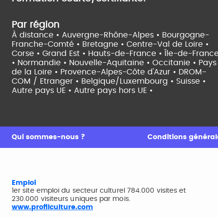
Par région
À distance •
Auvergne-Rhône-Alpes •
Bourgogne-
Franche-Comté •
Bretagne •
Centre-Val de Loire •
Corse •
Grand Est •
Hauts-de-France •
Île-de-Franc
•
Normandie •
Nouvelle-Aquitaine •
Occitanie •
Pays
de la Loire •
Provence-Alpes-Côte d'Azur •
DROM-
COM / Etranger •
Belgique/Luxembourg •
Suisse •
Autre pays UE •
Autre pays hors UE •
Qui sommes-nous ?
Conditions générale
Emploi
1er site emploi du secteur culturel 784.000 visites et
230.000 visiteurs uniques par mois.
www.profilculture.com