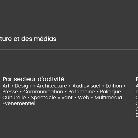
lture et des médias
Par secteur d'activité
Art • Design • Architecture •
Audiovisuel •
Edition •
A
Presse • Communication •
Patrimoine • Politique
e
Culturelle •
Spectacle vivant •
Web • Multimédia
Evènementiel
C
D