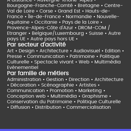
À distance •
Auvergne-Rhône-Alpes •
Bourgogne-Franche-Comté •
Bretagne •
Centre-
Val de Loire •
Corse •
Grand Est •
Hauts-de-
France •
Île-de-France •
Normandie •
Nouvelle-
Aquitaine •
Occitanie •
Pays de la Loire •
Provence-Alpes-Côte d'Azur •
DROM-COM /
Etranger •
Belgique/Luxembourg •
Suisse •
Autre
pays UE •
Autre pays hors UE •
Par secteur d'activité
Art • Design • Architecture •
Audiovisuel •
Edition •
Presse • Communication •
Patrimoine • Politique
Culturelle •
Spectacle vivant •
Web • Multimédia
Evènementiel
Par famille de métiers
Administration • Gestion • Direction •
Architecture
• Décoration • Scénographie •
Artistes •
Communication • Promotion • Marketing •
Conception web • Multimédia • Graphisme •
Conservation du Patrimoine • Politique Culturelle
•
Diffusion • Distribution • Commercialisation