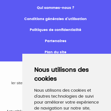
Qui sommes-nous ?
Conditions générales d’utilisation
Politiques de confidentialité
Partenaires
Plan du site
Nous utilisons des
cookies
Emploi
1er site emploi du secteur culturel 784.000 visites et
230.000 visiteurs uniques par mois.
Nous utilisons des cookies et
www.profilculture.com
d'autres technologies de suivi
pour améliorer votre expérience
Formation
de navigation sur notre site,