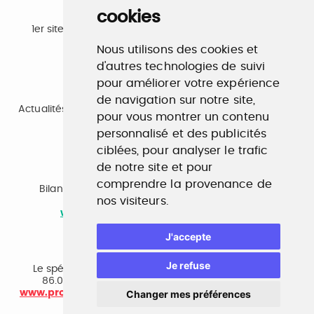
cookies
Emploi
1er site emploi du secteur culturel 784.000 visites et
230.000 visiteurs uniques par mois.
Nous utilisons des cookies et
www.profilculture.com
d'autres technologies de suivi
pour améliorer votre expérience
Formation
de navigation sur notre site,
Actualités, guide et annuaire des formations aux métiers
pour vous montrer un contenu
de la culture.
www.profilculture-formation.com
personnalisé et des publicités
ciblées, pour analyser le trafic
de notre site et pour
Accompagnement professionnel
comprendre la provenance de
Bilan de compétences, coaching, techniques de
nos visiteurs.
recherche d'emploi, entretien conseil.
www.profilculture-competences.com
J'accepte
Cabinet de recrutement
Je refuse
Le spécialiste du secteur culturel, une cvthèque de
86.000 CV et réseau unique de professionnels.
www.profilculture-conseil.com/cabinet-recrutement
Changer mes préférences