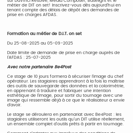
sur DaVinci Resolve, Media Composer, Baselight et le
métier de DIT on set! Inscrivez-vous dès aujourd’hui en
tenant compte des délais de dépôt des demandes de
prise en charges AFDAS.
Formation au métier de D.I.T. on set
Du 25-08-2025 au 05-09-2025
Date limite de demande de prise en charge auprès de
l’AFDAS : 25-07-2025
Avec notre partenaire Be4Post
Ce stage de 10 jours formera à sécuriser l’image du chef
opérateur. Les stagiaires apprendront à la fois la maîtrise
des outils de sauvegarde des données et la colorimétrie,
en apprenant à traduire et fabriquer une intention
esthétique de l’image, pour sortir du tournage avec une
image qui ressemble déjà à ce que le réalisateur a envie
d’avoir.
Le stage se déroulera en partenariat avec Be4Post : les
stagiaires utiliseront les outils qu’un DIT utilise réellement,
un ensemble complet d’outils prêts à partir en tournage.