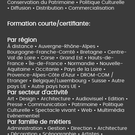
Conservation du Patrimoine • Politique Culturelle
•
Diffusion • Distribution • Commercialisation
Formation courte/certifiante:
Par région
À distance •
Auvergne-Rhône-Alpes •
Bourgogne-Franche-Comté •
Bretagne •
Centre-
Val de Loire •
Corse •
Grand Est •
Hauts-de-
France •
Île-de-France •
Normandie •
Nouvelle-
Aquitaine •
Occitanie •
Pays de la Loire •
Provence-Alpes-Côte d'Azur •
DROM-COM /
Etranger •
Belgique/Luxembourg •
Suisse •
Autre
pays UE •
Autre pays hors UE •
Par secteur d'activité
Art • Design • Architecture •
Audiovisuel •
Edition •
Presse • Communication •
Patrimoine • Politique
Culturelle •
Spectacle vivant •
Web • Multimédia
Evènementiel
Par famille de métiers
Administration • Gestion • Direction •
Architecture
• Décoration • Scénographie •
Artistes •